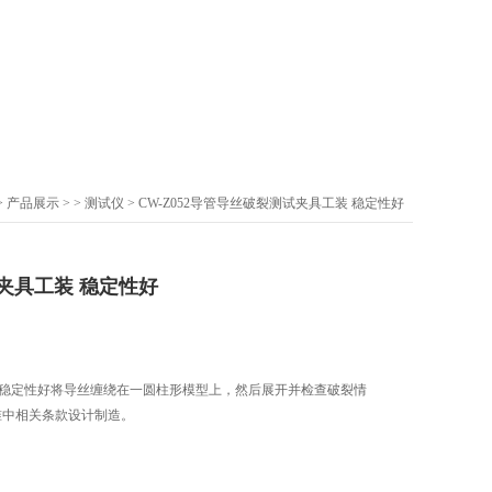
>
产品展示
> >
测试仪
> CW-Z052导管导丝破裂测试夹具工装 稳定性好
夹具工装 稳定性好
 稳定性好将导丝缠绕在一圆柱形模型上，然后展开并检查破裂情
20标准中相关条款设计制造。