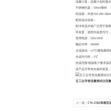
流量计算：
流量计实时显
不锈钢托盘：
量杯
500m
l
恒温箱：外形
310-280-180
配
恒温水浴
箱：
制冷恒温水箱广泛用于蒸
环装置，使腔内温度均匀
使用电源：
220v.50HZ
额定功率：
3000W
水温波动：
微电脑智
±1℃(
水温均匀性：
1℃
控温范围
根据客户要求温
该产品可带有外循环装置
五工位导管流量测试仪流量
上一篇：
CW-Z362非相
准