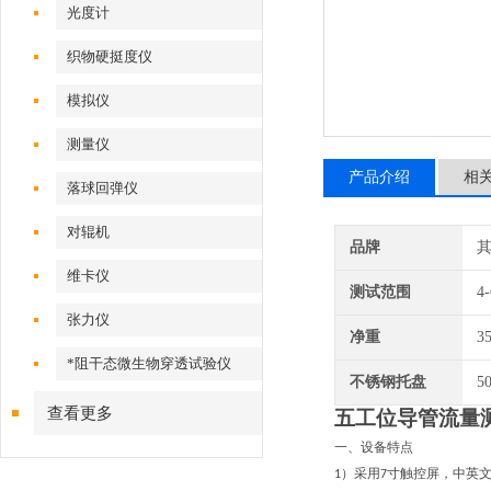
光度计
织物硬挺度仪
模拟仪
测量仪
产品介绍
相
落球回弹仪
对辊机
品牌
维卡仪
测试范围
4
张力仪
净重
3
*阻干态微生物穿透试验仪
不锈钢托盘
5
查看更多
五工位
导管流量
一、设备特点
）
采用
寸触控屏，中
英
1
7