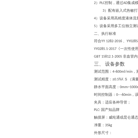
）
控制，通过
集成
2
PLC
AD
）配有嵌入式热敏打
3
）设备采用高精度液体流
4
）设备采用多工位独立测
5
二、执行标准
符合
、
YY 1282-2016
YY0285
《一次性使
YY0285.1-2017
非血管内
GBT 15812.1-2005
三、 设备参数
测试范围：
，
4-600ml/min
测试精度：
Ｓ（满
±0.
5
%F.
静水平面高度：
0mm~100
时间控制器：
，
0---60min
夹具：适应各种导管；
国产知品牌
PLC:
触摸屏：威纶通或昆仑通态
净重：
35
kg
外形尺寸：