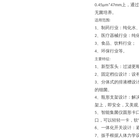
上，通过
0.45µm*47mm
无菌培养。
适用范围
:
、制药行业：纯化水
1
、医疗器械行业：纯
2
、食品、饮料行业；
3
、环保行业等。
4
主要特征
:
、新型泵头：过滤更
1
、固定档位设计：设有
2
、分体式的排液槽设
3
的细菌。
、瓶形支架设计：解
4
架上，即安全，又美观
、智能集菌仪圆形卡
5
口，可以轻轻一卡，软
、一体化开关设计：
6
、扳手根据人体力学
7