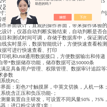
，
，
4295—2019
GB/T 13554-2020
GB/T 17939-2015
助您的吗？
仪器设备特点：
寸
大触控屏搭配智能化的数据处理功能，为用户
传感器
选型
，
重复性好，稳定性好
操作
界面设计，直观的操作界面，带来操作体验
化设计，仪器自动判断实验结束，自动判断是否
项目
和
测试
时间可调，存储于数据库中，保证测
曲线实时显示，数据智能统计，方便快速查看检
数据可进行快速查看、打印
打印机和
通用数据接口，方便数据输出和传递
USB
自带*数据储存功能，储存数据可达
条
50000
统满足具备用户管理、权限管理、数据审计追踪等
术参数
制系统
PLC;
作界面：彩色
寸触摸屏，中英文切换，人机一体
7
道系统含正压和负压功能
；
-
量测量装置
自主研发，可设置不同风量
，
50%
75%
感器：进口粉尘浓度
套；
1