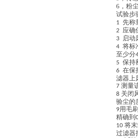
6，
粉
试验步
先称
1
应确
2
启动
3
将标
4
至少分
保持
5
在保
6
滤器上
测量
7
关闭
8
验尘的
用毛
9
精确到
将末
10
过滤器