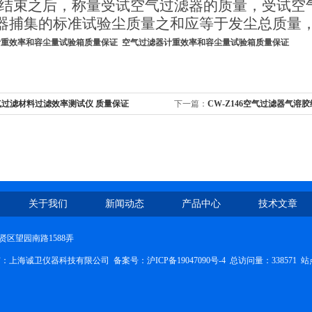
结束之后，称量受试空气过滤器的质量，受试空
器捕集的标准试验尘质量之和应等于发尘总质量
计重效率和容尘量试验箱质量保证
空气过滤器计重效率和容尘量试验箱质量保证
气过滤材料过滤效率测试仪 质量保证
下一篇：
CW-Z146空气过滤器气溶
通款
关于我们
新闻动态
产品中心
技术文章
区望园南路1588弄
权所有：上海诚卫仪器科技有限公司
备案号：沪ICP备19047090号-4
总访问量：338571
站