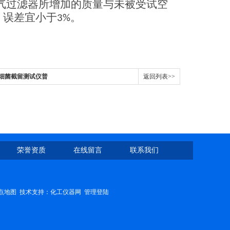
气过滤器所增加的质量与未被受试空
，误差宜小于
。
3%
胶细菌截留测试仪普
返回列表>>
荣誉资质
在线留言
联系我们
点地图
技术支持：
化工仪器网
管理登陆