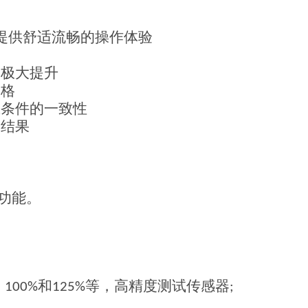
提供舒适流畅的操作体验
的极大提升
合格
试条件的一致性
测结果
功能。
；
，
和
等，高精度测试传感器
100%
125%
;