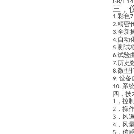
GB/T 1
三，
彩色
1.
7
精密
2.
全新
3.
自动
4.
测试
5
.
试验
6
.
历史
7
.
微型
8
.
设备
9
.
系
10.
四，
技
1，
控
2，
操
3，
风
风
4，
5，
传