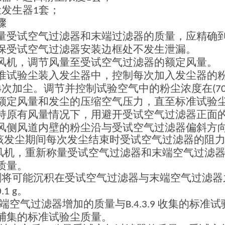
尘发生器
套；
1
骤
量受试空气过滤器和末端过滤器的质量，应精确
保受试空气过滤器安装边框处不发生泄漏。
风机，调节风量至受试空气过滤器的额定风量。
准试验尘装入发尘器中，控制每次加入发尘器的
次加尘。调节并控制试验空气中的粉尘浓度在
4
(7
额定风量和发尘的压缩空气压力，直至标准试验
持原有风量情况下，用避开受试空气过滤器正面
风侧风道内壁的粉尘沿与受试空气过滤器偏斜方
该发尘期间每次发尘结束时受试空气过滤器的阻
风机，重新称量受试空气过滤器和末端空气过滤
质量。
刷将可能沉积在受试空气过滤器与末端空气过滤器
。
0.1 g
端空气过滤器增加的质量与
收集的标准试
B.4.3.9
捕集的标准试验尘质量。