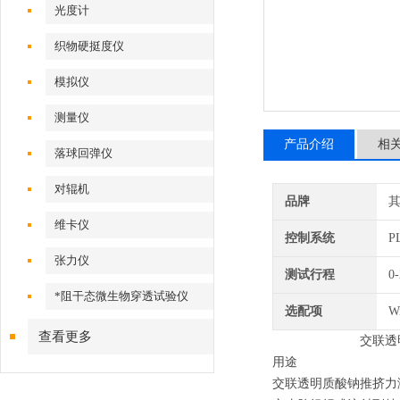
光度计
织物硬挺度仪
模拟仪
测量仪
产品介绍
相
落球回弹仪
对辊机
品牌
维卡仪
控制系统
P
张力仪
测试行程
0
*阻干态微生物穿透试验仪
选配项
W
查看更多
交联透
用途
交联透明质酸钠推挤力