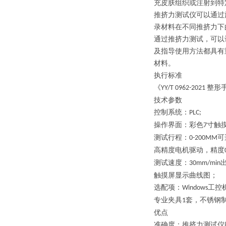
充皮肤组织或注射到特
推挤力测试仪可以通过
录材料在不同推挤力下
通过推挤力测试，可以
及指导使用方法都具有
材料。
执行标准
《
整形
YY/T 0962-2021
技术参数
控制系统：
PLC;
操作界面：彩色
寸触
7
测试行程：
可
0-200MM
高精度电机驱动，精度
测试速度：
30mm/min
触摸屏显示曲线图；
选配项：
工控
Windows
专业夹具
套，不锈钢
1
优点
准确度：推挤力测试仪