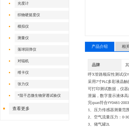
光度计
织物硬挺度仪
模拟仪
测量仪
产品介绍
相
落球回弹仪
对辊机
品牌
维卡仪
呼X管路顺应性测试仪
Y
采用
寸
多彩液晶触
7
PLC
张力仪
可打印测试数据，仪器
*阻干态微生物穿透试验仪
泄漏，数字显示液体高
完quan符合
YY0461-2003
查看更多
、压力传感器测量范
1
、空气流量压力：
2
0-3
、储气罐
3
2L