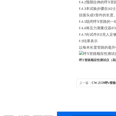
预期拉伸的呼X管
F.4.2
本试验步骤在
士
F.4.3
(42
括接头或
形件的长度
Y
阻闭呼X管路的一
F.4.5
将压力测量仪器
F.4.6
(F3
向试件
充人足
F.4.7
(F2)
结果表示
F.5
以每米长度管路的毫升
呼X管路顺应性测试仪（高
上一篇：
CW-Z139呼x