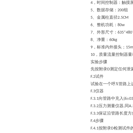
，时间控制器：触摸
4
、数据存储：
组
5
200
、金属柱直径
5
2.5CM
、整机功耗：
6
80w
、外形尺寸：
7
635*480
、净重：
8
60kg
，标准内外接头；
9
15
，质量流量控制器量
10
实验步骤
先按附录
测定任何泄
D
试件
F.2
试验在一个呼X管路上
仪器
F.3
向管路中充入
±
F.3.1
(6
03
压力测量仪器
同
F.3.2
,
A.
保证沿管路长度方
F.3.3
步骤
F.4
按附录
检测试件
F.4.1
D