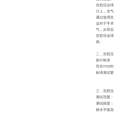
宫腔压迫球
计上，充气
通过使用宫
这对于手术
气，从而实
宫腔压迫球
南。
二，宫腔压
执行标准
符合
YY0285
标准测试要
三，宫腔压
测试范围：
测试精度：
静水平面高