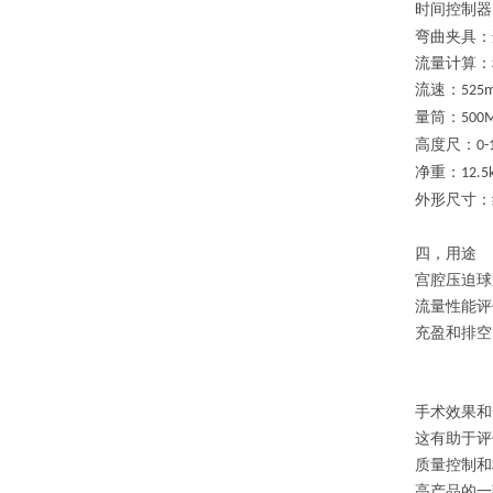
时间控制器
弯曲
夹具：
流量计算：
流速：
525m
量筒：
500M
高度尺：
0
净重：
12.5
外形尺寸：
四，用途
宫腔压迫球
流量性能评
充盈和排空
手术效果和
这有助于评
质量控制和
高产品的一