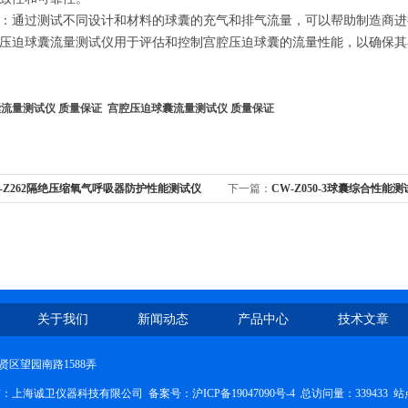
：通过测试不同设计和材料的球囊的充气和排气流量，可以帮助制造商进
压迫球囊流量测试仪用于评估和控制宫腔压迫球囊的流量性能，以确保其
流量测试仪 质量保证
宫腔压迫球囊流量测试仪 质量保证
-Z262隔绝压缩氧气呼吸器防护性能测试仪
下一篇：
CW-Z050-3球囊综合性能
关于我们
新闻动态
产品中心
技术文章
区望园南路1588弄
权所有：上海诚卫仪器科技有限公司
备案号：沪ICP备19047090号-4
总访问量：339433
站