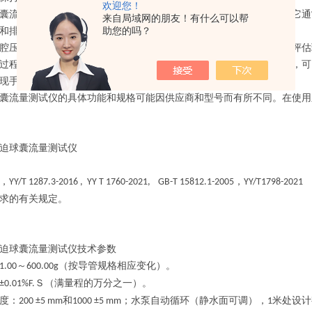
欢迎您！
囊流量测试仪通过测量充气和排气时的流量来评估球囊的流量性能。它通
来自局域网的朋友！有什么可以帮
和排气过程中的流量会被测量并显示在显示屏上。
助您的吗？
腔压迫球囊流量测试仪，可以准确测量球囊充气和排气时的流量，以评估
过程中需要精确控制球囊充盈和排空的情况非常重要。通过测试流量，可
现手术的顺利进行。
囊流量测试仪的具体功能和规格可能因供应商和型号而有所不同。在使用
迫球囊流量测试仪
，
，
YY/T 1287.3-2016 , YY T 1760-2021,
GB-T 15812.1-2005
YY/T1798-2021
求的有关规定。
迫球囊流量测试仪技术参数
～
（按导管规格相应变化）。
1.00
600.00g
Ｓ（满量程的万分之一）。
±0.01%F.
度：
和
；水泵自动循环（静水面可调）
，
米处设计
200 ±5 mm
1000 ±5 mm
1