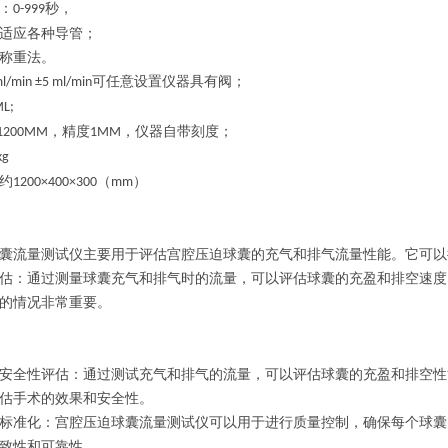
：
秒，
0-999
适应各种导管；
称重
法
。
可任意设置仪器具有阀；
l/min ±5 ml/min
L;
，精度
，仪器自带刻度；
-1200MM
1MM
kg
约
（
）
12
00×
400
×
300
mm
囊流量测试仪主要用于评估宫腔压迫球囊的充气和排气流量性能。它可以
估：通过测量球囊充气和排气时的流量，可以评估球囊的充盈和排空速度
的情况非常重要。
安全性评估：通过测试充气和排气的流量，可以评估球囊的充盈和排空性
估手术的效果和安全性。
标准化：宫腔压迫球囊流量测试仪可以用于进行质量控制，确保每个球囊
致性和可靠性。