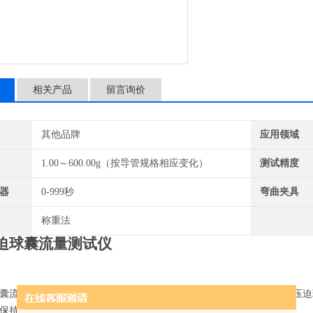
在显示屏上。
相关产品
留言询价
其他品牌
应用领域
1.00～600.00g（按导管规格相应变化）
测试精度
器
0-999秒
弯曲夹具
称重法
迫球囊流量测试仪
囊流量测试仪是一种用于测试宫腔压迫球囊的流量性能的设备。宫腔压迫
保持视野清晰等目的。