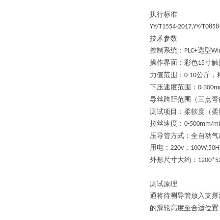
执行标准
YY/T1554-2017,YY/T0858
技术参数
控制系统：
选型
PLC+
Wi
操作界面：彩色
寸触
15
力值范围：
公斤，
0-10
下压速度范围：
0-300m
导丝跨距范围（三点弯
测试项目：柔软度（柔
拉丝速度：
0-500mm/mi
压导管方式：全自动气
用电：
，
220v
100W,50H
外形尺寸大约：
1200*
测试原理
通将待测导管放入支撑
的滑轮高度至合适位置