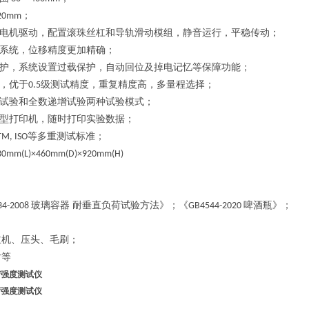
；
20mm
电机驱动，配置滚珠丝杠和导轨滑动模组，静音运行，平稳传动；
系统，位移精度更加精确；
护，系统设置过载保护，自动回位及掉电记忆等保障功能；
，优于
级测试精度，重复精度高，多量程选择；
0.5
试验和全数递增试验两种试验模式；
型打印机，随时打印实验数据；
等多重测试标准；
TM, ISO
3
0mm(L)×4
6
0mm(D)×920mm(H)
玻璃容器 耐垂直负荷试验方法》；《
啤酒瓶》；
34-2008
GB4544-2020
主机、压头、毛刷；
片等
荷强度测试仪
荷强度测试仪