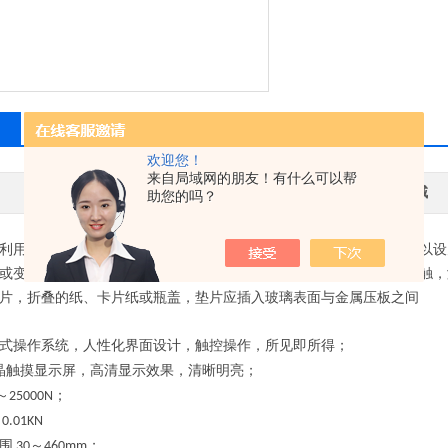
相关产品
留言询价
欢迎您！
来自局域网的朋友！有什么可以帮
其他品牌
应用领域
助您的吗？
利用上下两块水平的钢制压板来实现加压，对样品的垂直压力测试可以设
或变形）。为了得到一个稳定的负载，并且防止玻璃与金属之间的接触，
片，折叠的纸、卡片纸或瓶盖，垫片应插入玻璃表面与金属压板之间
式操作系统，人性化界面设计，触控操作，所见即所得；
晶触摸显示屏，高清显示效果，清晰明亮；
～
；
25000N
0.01KN
围
～
；
30
460mm