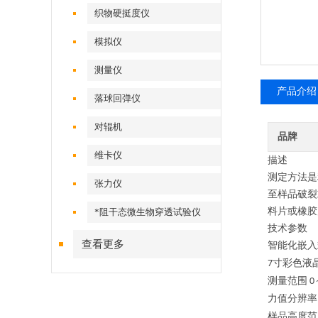
织物硬挺度仪
模拟仪
测量仪
产品介绍
落球回弹仪
对辊机
品牌
维卡仪
描述
测定方法是
张力仪
至样品破裂
料片或橡胶
*阻干态微生物穿透试验仪
技术参数
查看更多
智能化嵌入
寸彩色液
7
测量范围
0
力值分辨率
样品高度范