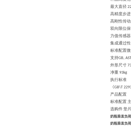
最大直径
2
高精度步进
高刚性传动
双向限位保
力值传感器
集成通过性
标准配置微
支持
GB, AS
外形尺寸
7
净重
93
kg
执行标准
《
GB\T 229
产品配置
标准配置
选购件
垫
奶瓶垂直负
奶瓶垂直负