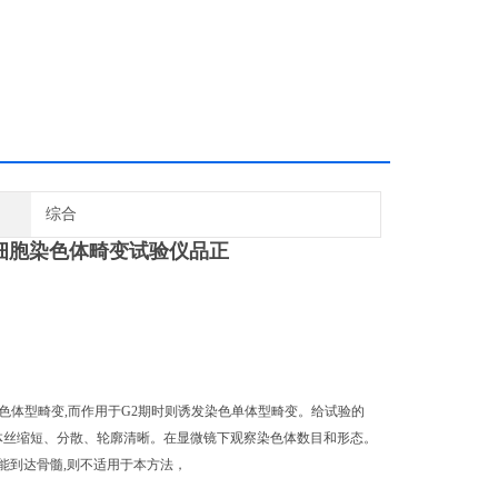
综合
细胞染色体畸变试验仪品正
色体型畸变,而作用于G2期时则诱发染色单体型畸变。给试验的
体丝缩短、分散、轮廓清晰。在显微镜下观察染色体数目和形态。
能到达骨髓,则不适用于本方法，