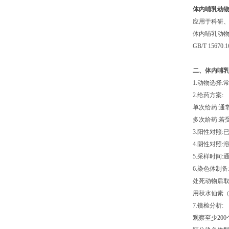
体内哺乳动
应用于科研
体内哺乳动
GB/T 15
二、体内哺
1.动物选择
2.给药方案:
单次给药:通
多次给药:若
3.阳性对照
4.阴性对照
5.采样时间
6.染色体制备
处死动物后
用秋水仙素（C
7.镜检分析:
观察至少20