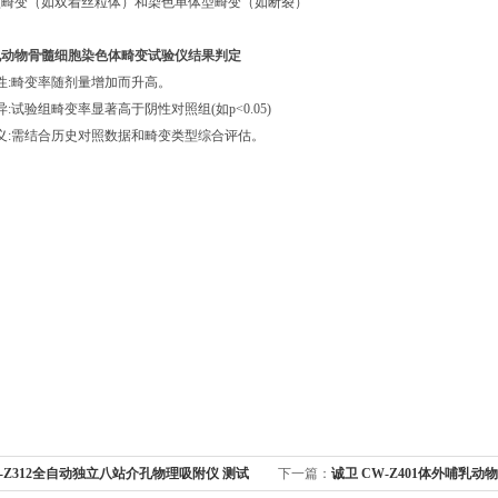
型畸变（如双着丝粒体）和染色单体型畸变（如断裂）
乳动物骨髓细胞染色体畸变试验仪结果判定
性:畸变率随剂量增加而升高。
:试验组畸变率显著高于阴性对照组(如p<0.05)
义:需结合历史对照数据和畸变类型综合评估。
-Z312全自动独立八站介孔物理吸附仪 测试
下一篇：
诚卫 CW-Z401体外哺乳