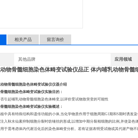
相关产品
留言询价
其他品牌
应用领域
乳动物骨髓细胞染色体畸变试验仪品正
体内哺乳动物骨髓
乳动物骨髓细胞染色体畸变试验仪仪器介绍
物骨髓细胞染色体畸变试验仪实验目的：
否引起哺乳动物骨髓细胞染色体畸变,以评价受试物致突变的可能性
物骨髓细胞染色体畸变试验仪实验概述：
核中具有特殊结构和遗传功能的小体,当化学物质作用于细胞周期G1期和S期时诱发染
注入秋水仙素抑制细胞分裂时纺锤丝的形成,以增加中期分裂相细胞的比例,并使染色
适用于需考虑体内代谢活化后的染色体畸变分析。若有证据表明受试物或其代谢产物不