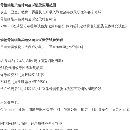
物骨髓细胞染色体畸变试验仪应用范围
、农业、卫生、教育、雾霾状态可吸入颗粒染毒效果研究等各个领域
物骨髓细胞染色体畸变试验仪符合标准：
670.16-2017《农药登记毒理学试验方法第16部分:体内哺乳动物骨髓细胞染色体畸变试验》
乳动物骨髓细胞染色体畸变试验仪试验流程
:常用啮齿类动物（大鼠或小鼠），通常每组至少5只/性别。
常在采样前12-48小时给药（覆盖细胞周期）
受试物代谢或毒性需重复暴露。
:已知致畸变剂（如环磷XIAN胺）
:溶剂对照（如生理盐水或DMSO）
:通常在给药后24小时和48小时采集骨髓细胞（覆盖不同细胞周期阶段）
:
取出骨髓细胞。
olchicine）处理，阻断细胞分裂于中期。低渗处理、固定、制片并染色（如Giemsa
0个中期分裂相/动物，记录畸变类型和频率，