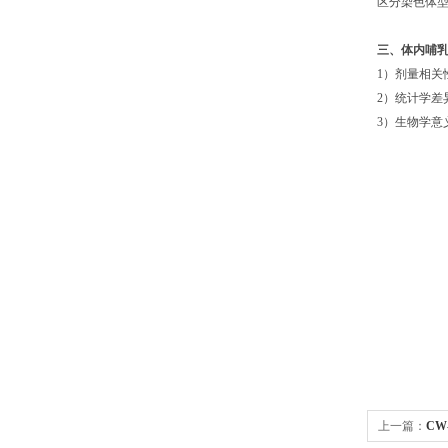
区分染色体
三、体内哺
1）剂量相关
2）统计学差异
3）生物学意
上一篇：
CW