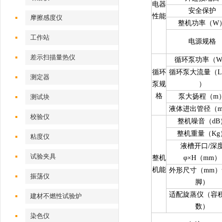
电器
安全保护
性能
摩擦感度仪
整机功率（W
工作站
电源规格
差示扫描量热仪
循环泵功率（
循环
循环泵大流量（L/
测定器
泵规
）
格
泵大扬程（m
测试块
液体进出管径（m
校验仪
整机噪音（dB
整机重量（Kg
粘度仪
液槽开口/深
试验夹具
整机
φ×H（mm）
机能
外形尺寸（mm）
振荡仪
脚）
适配旋蒸仪（容积
建材不燃性试验炉
数）
染色仪