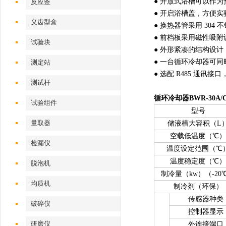
● 开放式浴槽可以作
反应釜
● 开启浴槽盖，方便
义齿型盒
● 换热器管采用 30
● 前档板采用磁性吸
试验块
● 外形紧凑的结构设
● 一台循环冷却器可
测定站‌
● 选配 R485 通
测试杆
循环冷却器BWR-30A/
试验组件
型号
量取器
储液槽大容积（L
空载低温度（℃）
检漏仪
温度设定范围（℃
温度稳定度（℃）
脱泡机
制冷量（kw）（-20
均质机
制冷剂（环保）
传感器种类
破碎仪
控制器显示
研磨仪
外连接端口